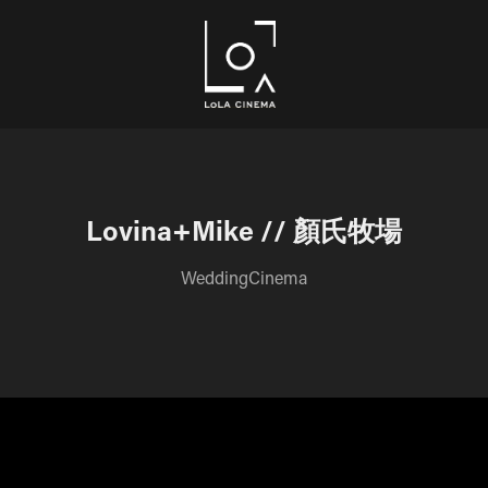
Lovina+Mike // 顏氏牧場
WeddingCinema